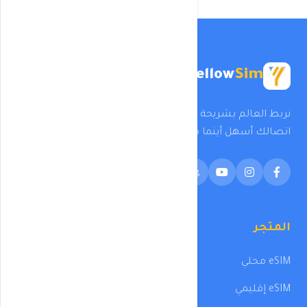
Yellow
Sim
نربط العالم بشريحة eSIM واحدة في كل مرة. تقنيتنا تجعل
اتصالك أسهل أينما كنت.
المتجر
eSIM محلي
eSIM إقليمي