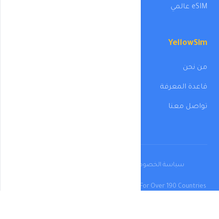
eSIM عالمي
YellowSim
من نحن
قاعدة المعرفة
تواصل معنا
سياسة الخصوصية
الشروط والأحكام
سياسة الاسترداد
Copyright © 2026 YellowSim | ESIM Internet For Over 190 Countries
Worldwide All Rights Reserved