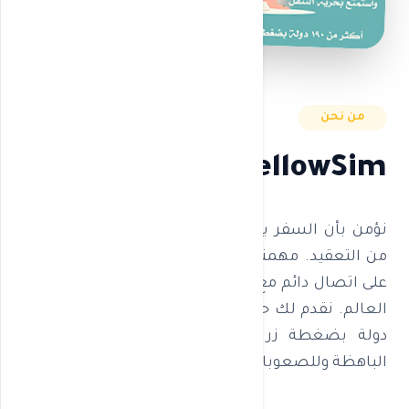
من نحن
YellowSim
نؤمن بأن السفر يجب أن يكون ممتعاً وسلساً وخالياً
من التعقيد. مهمتنا هي تمكين المسافرين من البقاء
على اتصال دائم مع أحبائهم وأعمالهم في أي مكان في
العالم. نقدم لك حلاً فورياً وسلساً يغطي أكثر من 190
دولة بضغطة زر واحدة. قل وداعاً لرسوم التجوال
الباهظة وللصعوبات التقنية، واستمتع بحرية التنقل