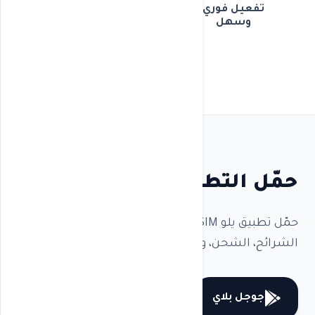
تفعيل فوري
وسهل
حمّل التطبيق
حمّل تطبيق يلو eSIM على جوالك لتجربة أسهل: إدارة
الشرائح، الشحن، والبقاء متصلاً أينما ذهبت.
جوجل بلاي
آبل ستور