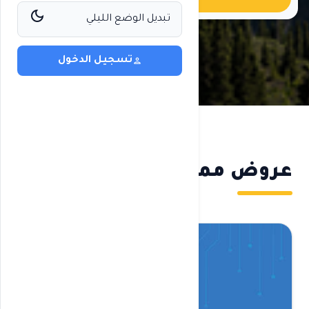
dark_mode
تبديل الوضع الليلي
تسجيل الدخول
person
عروض مميزة
عرض الكل